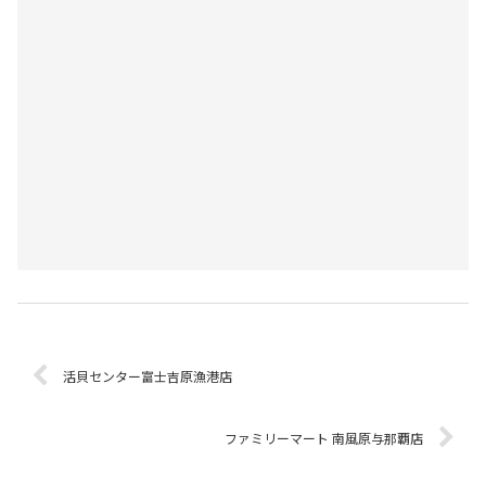
活貝センター富士吉原漁港店
ファミリーマート 南風原与那覇店