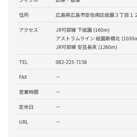
住所
広島県広島市安佐南区祇園３丁目１
アクセス
JR可部線 下祇園 (160m)
アストラムライン 祇園新橋北 (1030m
JR可部線 安芸長束 (1260m)
TEL
082-225-7158
FAX
－
営業時間
－
定休日
－
URL
－