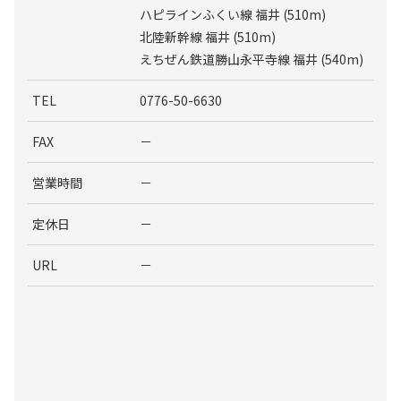
ハピラインふくい線 福井 (510m)
北陸新幹線 福井 (510m)
えちぜん鉄道勝山永平寺線 福井 (540m)
TEL
0776-50-6630
FAX
－
営業時間
－
定休日
－
URL
－