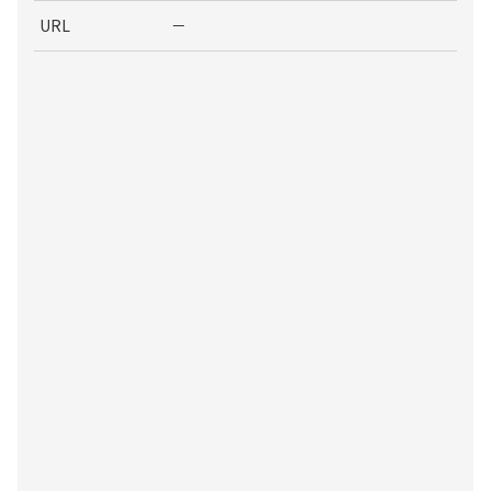
URL
－