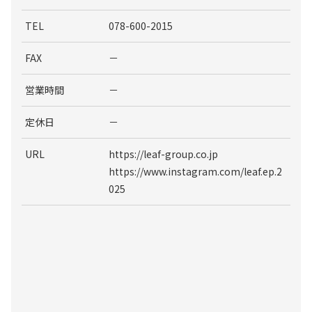
TEL
078-600-2015
FAX
－
営業時間
－
定休日
－
URL
https://leaf-group.co.jp
https://www.instagram.com/leaf.ep.2
025