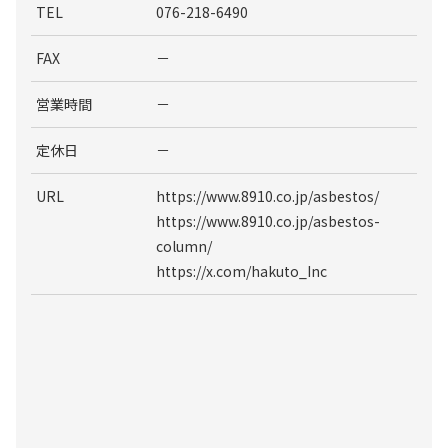
TEL
076-218-6490
FAX
－
営業時間
－
定休日
－
URL
https://www.8910.co.jp/asbestos/
https://www.8910.co.jp/asbestos-
column/
https://x.com/hakuto_Inc