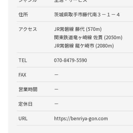
住所
茨城県取手市藤代南３－１－４
アクセス
JR常磐線 藤代 (570m)
関東鉄道竜ヶ崎線 佐貫 (2050m)
JR常磐線 龍ケ崎市 (2080m)
TEL
070-8479-5590
FAX
－
営業時間
－
定休日
－
URL
https://benriya-gon.com