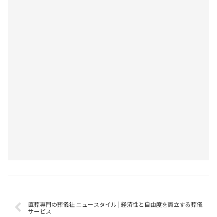
直葬専門の葬儀社 ニュースタイル | 経済性と自由度を両立する葬儀
サービス