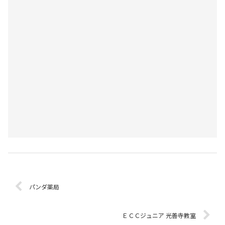
パンダ薬局
ＥＣＣジュニア 光善寺教室