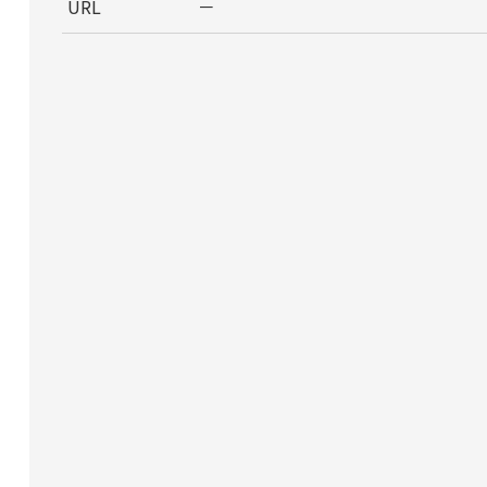
URL
－