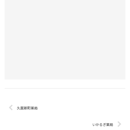
久居新町薬局
いかるぎ薬局