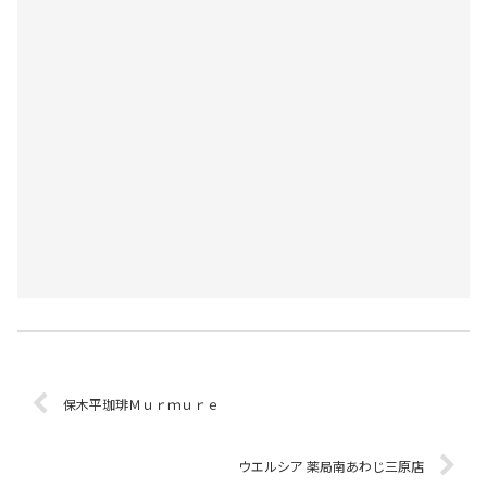
保木平珈琲Ｍｕｒｍｕｒｅ
ウエルシア 薬局南あわじ三原店