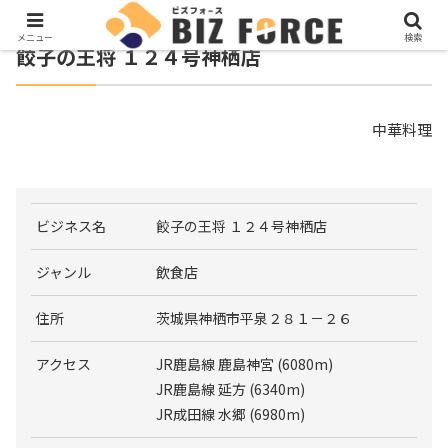
メニュー
検索
餃子の王将 １２４号神栖店
中華料理
ビジネス名
餃子の王将 １２４号神栖店
ジャンル
飲食店
住所
茨城県神栖市平泉２８１－２６
アクセス
JR鹿島線 鹿島神宮 (6080m)
JR鹿島線 延方 (6340m)
JR成田線 水郷 (6980m)