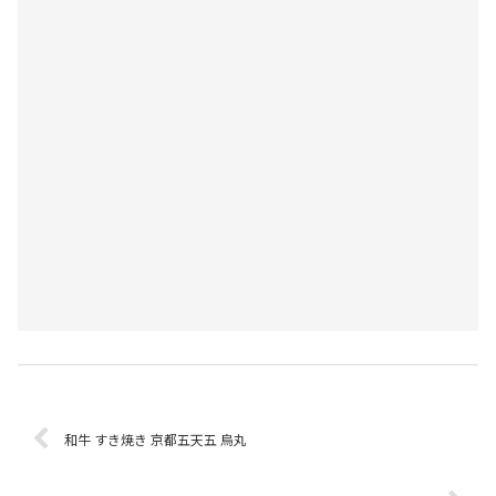
和牛 すき焼き 京都五天五 烏丸