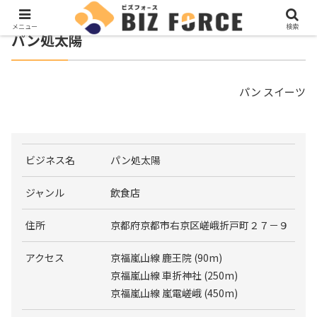
メニュー
検索
パン処太陽
パン スイーツ
ビジネス名
パン処太陽
ジャンル
飲食店
住所
京都府京都市右京区嵯峨折戸町２７－９
アクセス
京福嵐山線 鹿王院 (90m)
京福嵐山線 車折神社 (250m)
京福嵐山線 嵐電嵯峨 (450m)