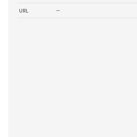
URL
－