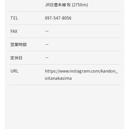
JR日豊本線 牧 (2750m)
TEL
097-547-8056
FAX
－
営業時間
－
定休日
－
URL
https://www.instagram.com/kandon_
oitanakasima