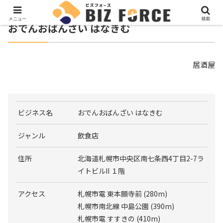
メニュー
検索
おでんおばんざい はなきむ
居酒屋
ビジネス名
おでんおばんざい はなきむ
ジャンル
飲食店
住所
北海道札幌市中央区南七条西4丁目2-7ラ
イトビルII １階
アクセス
札幌市電 東本願寺前 (280m)
札幌市南北線 中島公園 (390m)
札幌市電 すすきの (410m)